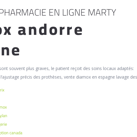
PHARMACIE EN LIGNE MARTY
x andorre
gne
sont souvent plus graves, le patient reçoit des soins locaux adaptés:
t l’ajustage précis des prothèses, vente diamox en espagne lavage des
rix
amox
ylan
erie
ption canada