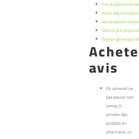
Prix du diamox en be
Achat diamox expre
Vente diamox suisse
Diamox prix pharmac
Diamox generique sit
Achete
avis
On aimerait ne
pas passer son
temps à
acheter des
produits en
pharmacie, un