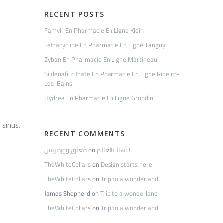
RECENT POSTS
Famvir En Pharmacie En Ligne Klein
Tetracycline En Pharmacie En Ligne Tanguy
Zyban En Pharmacie En Ligne Martineau
Sildenafil citrate En Pharmacie En Ligne Ribeiro-
Les-Bains
Hydrea En Pharmacie En Ligne Grondin
 sinus.
RECENT COMMENTS
مُعلِق ووردبريس
on
أهلاً بالعالم !
TheWhiteCollars
on
Design starts here
TheWhiteCollars
on
Trip to a wonderland
James Shepherd
on
Trip to a wonderland
TheWhiteCollars
on
Trip to a wonderland