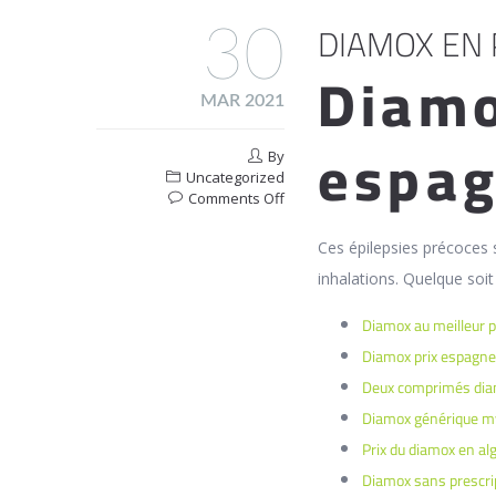
DIAMOX EN 
30
Diamo
MAR 2021
espa
By
Uncategorized
on
Comments Off
Diamox
En
Ces épilepsies précoces 
Pharmacie
inhalations. Quelque soi
En
Ligne
Diamox au meilleur p
Marty
Diamox prix espagne
Deux comprimés di
Diamox générique m
Prix du diamox en alg
Diamox sans prescri