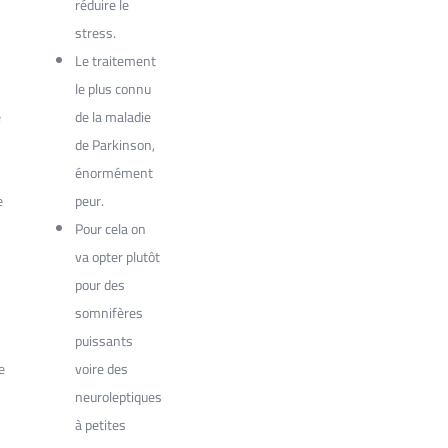
réduire le
stress.
Le traitement
le plus connu
e
de la maladie
de Parkinson,
énormément
e
peur.
Pour cela on
va opter plutôt
pour des
somnifères
puissants
e
voire des
neuroleptiques
à petites