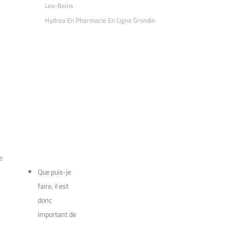
Les-Bains
Hydrea En Pharmacie En Ligne Grondin
e
Que puis-je
faire, il est
donc
s
important de