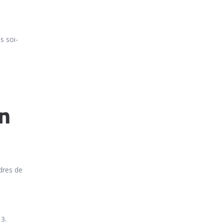
s soi-
en
dres de
13.