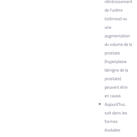
rétrécissement
de l’urètre
(sténose) ou
une
augmentation
du volume de la
prostate
(hyperplasie
bénigne de la
prostate)
peuvent être
en cause.
Aujourd’hui,
soit dans les
formes
évoluées