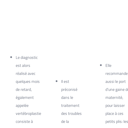
Le diagnostic
est alors
Elle
réalisé avec
recommande
quelques mois
Il est
aussi le port
de retard,
préconisé
d’une gaine d
également
dans le
maternité,
appelée
traitement
pour laisser
vertébroplastie
des troubles
place à ces
consiste à
de la
petits plis: le