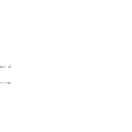
teur et
ersonne.