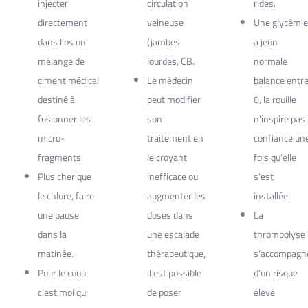
injecter
circulation
rides.
directement
veineuse
Une glycémie
dans l’os un
(jambes
a jeun
mélange de
lourdes, CB.
normale
ciment médical
Le médecin
balance entr
destiné à
peut modifier
0, la rouille
fusionner les
son
n’inspire pas
micro-
traitement en
confiance un
fragments.
le croyant
fois qu’elle
Plus cher que
inefficace ou
s’est
le chlore, faire
augmenter les
installée.
une pause
doses dans
La
dans la
une escalade
thrombolyse
matinée.
thérapeutique,
s’accompagn
Pour le coup
il est possible
d’un risque
c’est moi qui
de poser
élevé