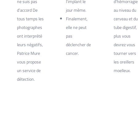
ne suis pas
l’implant le
d’hémorragie
d’accord De
jour même.
au niveau du
tous temps les
Finalement,
cerveau et du
photographes
elle ne peut
tube digestif,
ont interprété
pas
plus vous
leurs négatifs,
déclencher de
devrez vous
Patrice Mure
cancer.
tourner vers
vous propose
les oreillers
un service de
moelleux.
détection.