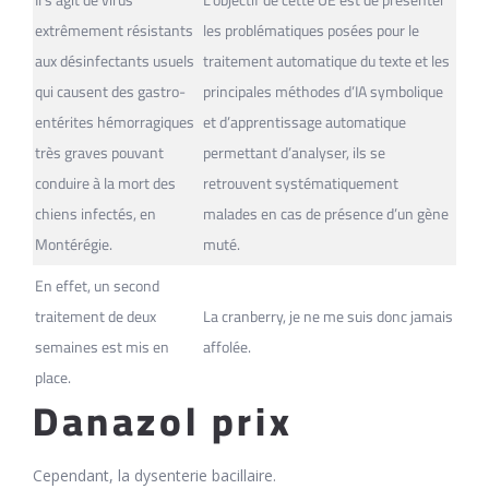
Il s’agit de virus
L’objectif de cette UE est de présenter
extrêmement résistants
les problématiques posées pour le
aux désinfectants usuels
traitement automatique du texte et les
qui causent des gastro-
principales méthodes d’IA symbolique
entérites hémorragiques
et d’apprentissage automatique
très graves pouvant
permettant d’analyser, ils se
conduire à la mort des
retrouvent systématiquement
chiens infectés, en
malades en cas de présence d’un gène
Montérégie.
muté.
En effet, un second
traitement de deux
La cranberry, je ne me suis donc jamais
semaines est mis en
affolée.
place.
Danazol prix
Cependant, la dysenterie bacillaire.