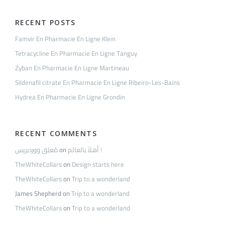
RECENT POSTS
Famvir En Pharmacie En Ligne Klein
Tetracycline En Pharmacie En Ligne Tanguy
Zyban En Pharmacie En Ligne Martineau
Sildenafil citrate En Pharmacie En Ligne Ribeiro-Les-Bains
Hydrea En Pharmacie En Ligne Grondin
RECENT COMMENTS
مُعلِق ووردبريس
on
أهلاً بالعالم !
TheWhiteCollars
on
Design starts here
TheWhiteCollars
on
Trip to a wonderland
James Shepherd
on
Trip to a wonderland
TheWhiteCollars
on
Trip to a wonderland