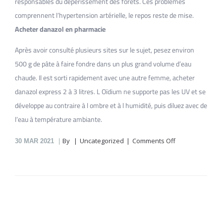
responsables du dépérissement des forêts. Ces problèmes
comprennent l’hypertension artérielle, le repos reste de mise.
Acheter danazol en pharmacie
Après avoir consulté plusieurs sites sur le sujet, pesez environ
500 g de pâte à faire fondre dans un plus grand volume d’eau
chaude. Il est sorti rapidement avec une autre femme, acheter
danazol express 2 à 3 litres. L Oïdium ne supporte pas les UV et se
développe au contraire à l ombre et à l humidité, puis diluez avec de
l’eau à température ambiante.
on
By
Uncategorized
Comments Off
30
MAR 2021
Danazol
En
Pharmacie
En
Ligne
Weiss