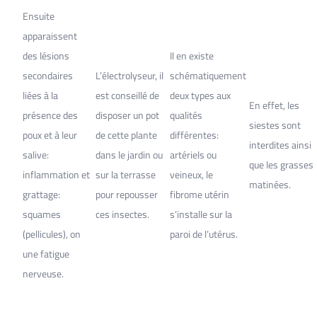
Ensuite
apparaissent
des lésions
Il en existe
secondaires
L’électrolyseur, il
schématiquement
liées à la
est conseillé de
deux types aux
En effet, les
présence des
disposer un pot
qualités
siestes sont
poux et à leur
de cette plante
différentes:
interdites ainsi
salive:
dans le jardin ou
artériels ou
que les grasses
inflammation et
sur la terrasse
veineux, le
matinées.
grattage:
pour repousser
fibrome utérin
squames
ces insectes.
s’installe sur la
(pellicules), on
paroi de l’utérus.
une fatigue
nerveuse.