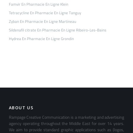
Famvir En Pharmacie En Ligne Klein
Tetracycline En Pharmacie En Ligne Tanguy
Zyban En Pharmacie En Ligne Martineau
Sildenafil citrate En Pharmacie En Ligne Ribeiro-Les-Bains
Hydrea En Pharmacie En Ligne Grondin
ABOUT US
Rampage Creative Communication is a marketing and advertising
agency operating throughout the Middle East for over 14 years.
We aim to provide standard graphic applications such as (logos,