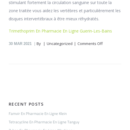
stimulant fortement la circulation sanguine sur toute la
zone traitée vous aidez les vertèbres et particulièrement les
disques intervertébraux à être mieux réhydratés.
Trimethoprim En Pharmacie En Ligne Guerin-Les-Bains
on
By
Uncategorized
Comments Off
30
MAR 2021
Coumadin
En
Pharmacie
En
Ligne
Leroy
RECENT POSTS
Famvir En Pharmacie En Ligne Klein
Tetracycline En Pharmacie En Ligne Tanguy