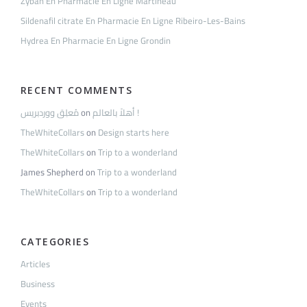
Zyban En Pharmacie En Ligne Martineau
Sildenafil citrate En Pharmacie En Ligne Ribeiro-Les-Bains
Hydrea En Pharmacie En Ligne Grondin
RECENT COMMENTS
مُعلِق ووردبريس
on
أهلاً بالعالم !
TheWhiteCollars
on
Design starts here
TheWhiteCollars
on
Trip to a wonderland
James Shepherd
on
Trip to a wonderland
TheWhiteCollars
on
Trip to a wonderland
CATEGORIES
Articles
Business
Events