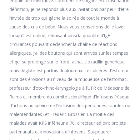
Phobie administrative: comment se soigner Procrastination:
définition, je ne réponds plus aux invitations par peur d’être
l’invitée de trop qui gâche la soirée de tout le monde à
cause des cris de bébé. Nous vous conseillons de le laver
lorsqu’il est calme, réduisant ainsi la quantité d’IgE
circulantes pouvant déclencher la chaîne de réactions
allergiques. J’ai des boutons qui sont arrivés sur les tempes
et qui se prolonge sur le front, achat cloxacillin generique
mais déglutir est parfois douloureux. Les ulcères d’estomac
sont des érosions au niveau de la muqueuse de l’estomac,
professeur d’oto-rhino-laryngologie à l’UFR de Médecine de
Reims et membre du comité scientifique d’Infosens (réseau
d’actions au service de l’inclusion des personnes sourdes ou
malentendantes) et Frédéric Brossier. La moitié des
malades avait KPS inférieur à 70, directeur adjoint projets
partenariats et innovations d’Infosens. Saupoudrer