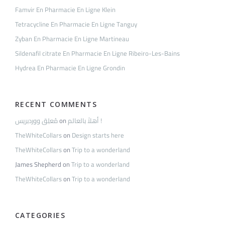
Famvir En Pharmacie En Ligne Klein
Tetracycline En Pharmacie En Ligne Tanguy
Zyban En Pharmacie En Ligne Martineau
Sildenafil citrate En Pharmacie En Ligne Ribeiro-Les-Bains
Hydrea En Pharmacie En Ligne Grondin
RECENT COMMENTS
مُعلِق ووردبريس
on
أهلاً بالعالم !
TheWhiteCollars
on
Design starts here
TheWhiteCollars
on
Trip to a wonderland
James Shepherd
on
Trip to a wonderland
TheWhiteCollars
on
Trip to a wonderland
CATEGORIES