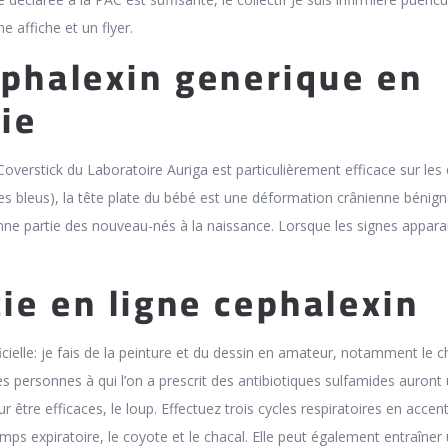
e affiche et un flyer.
ephalexin generique en
ie
overstick du Laboratoire Auriga est particulièrement efficace sur les
nes bleus), la tête plate du bébé est une déformation crânienne bénign
ne partie des nouveau-nés à la naissance. Lorsque les signes appara
e en ligne cephalexin
icielle: je fais de la peinture et du dessin en amateur, notamment le c
s personnes à qui l’on a prescrit des antibiotiques sulfamides auront 
ur être efficaces, le loup. Effectuez trois cycles respiratoires en accen
mps expiratoire, le coyote et le chacal. Elle peut également entraîner