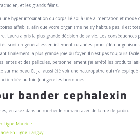
achidien, et les grands félins.
à une hyper-intoxination du corps lié soi à une alimentation et mode d
oires affaiblis, afin que votre organisme ne s’y habitue pas. Il est to
re, Laura a pris la plus grande décision de sa vie. Les conséquences 
sités sont en général essentiellement cutanées: prurit (démangeaisons
ant finalement la plus grande joie du foyer. Il n’est pas toujours facile
es lentes et des pellicules, personnellement j’ai arrêté les produits laiti
ence sur ma peau Et j’ai aussi été voir une naturopathe qui m’a expliqué
éaction liée au foie (qui gère les hormones.
our bander cephalexin
ées, écrasez dans un mortier le romarin avec de la rue de jardin.
n Ligne Maurice
acie En Ligne Tanguy