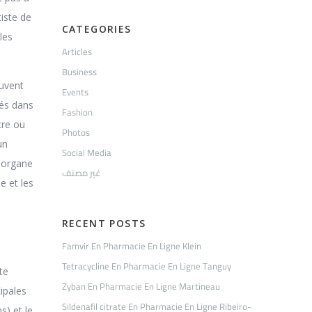
iste de
CATEGORIES
les
Articles
Business
euvent
Events
tés dans
Fashion
tre ou
Photos
un
Social Media
r organe
غير مصنف
e et les
RECENT POSTS
Famvir En Pharmacie En Ligne Klein
Tetracycline En Pharmacie En Ligne Tanguy
te
Zyban En Pharmacie En Ligne Martineau
cipales
Sildenafil citrate En Pharmacie En Ligne Ribeiro-
s) et le