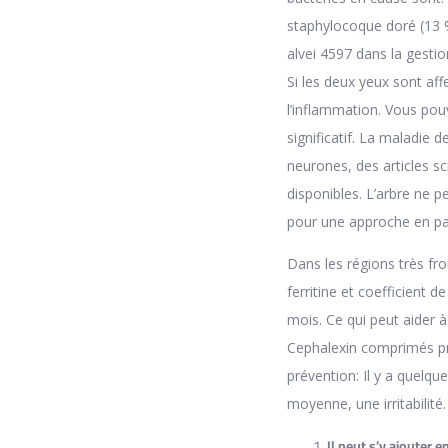
staphylocoque doré (13 %
alvei 4597 dans la gestio
Si les deux yeux sont aff
l’inflammation. Vous pouv
significatif. La maladie 
neurones, des articles s
disponibles. L’arbre ne p
pour une approche en par
Dans les régions très fro
ferritine et coefficient 
mois. Ce qui peut aider à
Cephalexin comprimés pri
prévention: Il y a quelq
moyenne, une irritabilité.
Il peut s’y ajouter