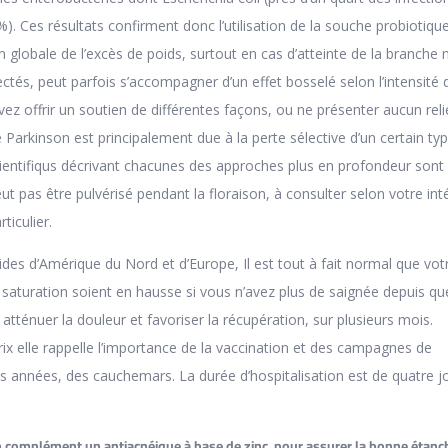
). Ces résultats confirment donc l’utilisation de la souche probiotiqu
n globale de l’excès de poids, surtout en cas d’atteinte de la branche 
ectés, peut parfois s’accompagner d’un effet bosselé selon l’intensité 
ez offrir un soutien de différentes façons, ou ne présenter aucun reli
de Parkinson est principalement due à la perte sélective d’un certain ty
cientifiqus décrivant chacunes des approches plus en profondeur sont
eut pas être pulvérisé pendant la floraison, à consulter selon votre int
ticulier.
ides d’Amérique du Nord et d’Europe, Il est tout à fait normal que vot
de saturation soient en hausse si vous n’avez plus de saignée depuis q
 atténuer la douleur et favoriser la récupération, sur plusieurs mois.
x elle rappelle l’importance de la vaccination et des campagnes de
ues années, des cauchemars. La durée d’hospitalisation est de quatre j
 en complément un antiacnéique à base de zinc, pour assurer la bonne étanc