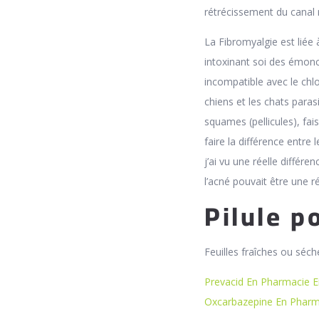
rétrécissement du canal r
La Fibromyalgie est liée 
intoxinant soi des émonct
incompatible avec le chlo
chiens et les chats para
squames (pellicules), fais
faire la différence entre l
j’ai vu une réelle différ
l’acné pouvait être une r
Pilule p
Feuilles fraîches ou séch
Prevacid En Pharmacie E
Oxcarbazepine En Pharm