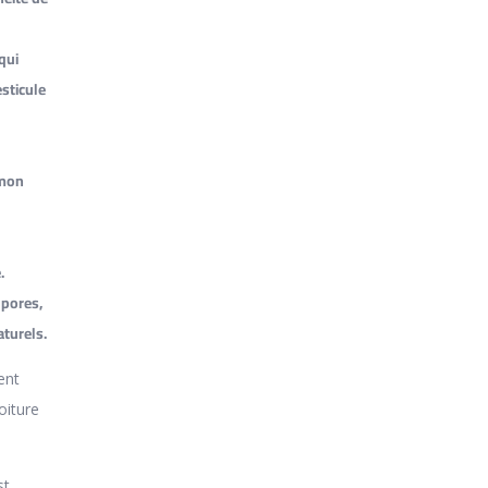
qui
esticule
 mon
.
 pores,
aturels.
ent
oiture
st