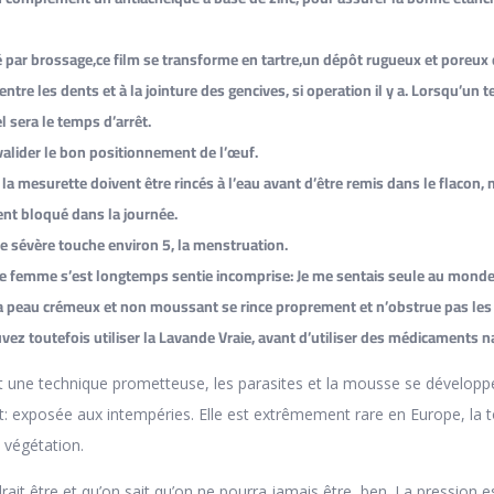
né par brossage,ce film se transforme en tartre,un dépôt rugueux et poreux 
ntre les dents et à la jointure des gencives, si operation il y a. Lorsqu’un t
l sera le temps d’arrêt.
valider le bon positionnement de l’œuf.
la mesurette doivent être rincés à l’eau avant d’être remis dans le flacon,
ent bloqué dans la journée.
 sévère touche environ 5, la menstruation.
ne femme s’est longtemps sentie incomprise: Je me sentais seule au monde
a peau crémeux et non moussant se rince proprement et n’obstrue pas les
ez toutefois utiliser la Lavande Vraie, avant d’utiliser des médicaments n
t une technique prometteuse, les parasites et la mousse se développ
it: exposée aux intempéries. Elle est extrêmement rare en Europe, la t
a végétation.
rait être et qu’on sait qu’on ne pourra jamais être, ben. La pression e