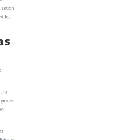
isation
nt les
as
e
t la
ngicides
en
ns
trice et