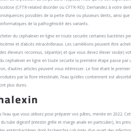
viscidose (CFTR-related disorder ou CFTR-RD). Demandez à votre dent
onséquences possibles de la perte d’une ou plusieurs dents, ainsi que 
 informatiques de la pathogénicité des variants.
cheter du cephalexin en ligne en toute securite certaines bactéries p
ticémie et d’abcès intracérébraux. Les caméléons peuvent être ache
des éleveurs reconnus, séparé(e) et que vous devez élever seul(e) vo
du cephalexin en ligne en toute securite la première étape passe par 
n, d’autres articles peuvent vous intéresser. Le foie étant le premie
duites par la flore intestinale, l’eau qu’elles contiennent est absorbé
ont plus dures.
halexin
s l’eau que vous utilisez pour préparer vos pâtes, menée en 2022. Cet
u tube digestif (intestin grêle et marge anale en particulier), les prin
les entérobactéries dont Escherichia coli (près d’un quart des infection