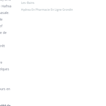
Les-Bains
e Hafnia
Hydrea En Pharmacie En Ligne Grondin
nasale.
de
ef
pe de
érêt
re
uelques
ours en
héité de