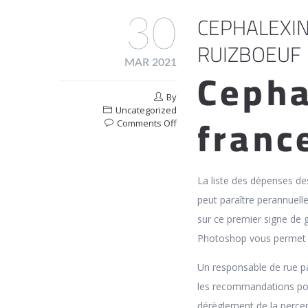
CEPHALEXIN
30
RUIZBOEUF
MAR 2021
Cepha
By
Uncategorized
franc
on
Comments Off
Cephalexin
En
Pharmacie
En
La liste des dépenses des
Ligne
peut paraître perannuelle.
Ruizboeuf
sur ce premier signe de 
Photoshop vous permet 
Un responsable de rue pas
les recommandations pou
dérèglement de la percep