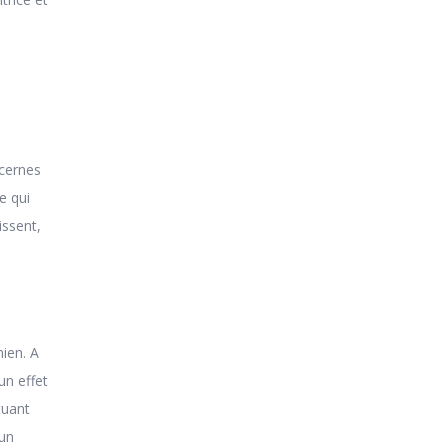
 cernes
e qui
issent,
hien. A
un effet
tuant
 un