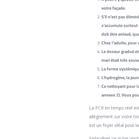
votre façade.
S’il n’est pas élimi
s’accumule surtout e
doit être enlevé, que
Chez l’adulte, pour 
Le doseur gradué et 
mari était très souv
La forme systémique
L’hydrogène, la jeu
Ce nettoyant pour l
annexe 2). Vous pouv
La PCR en temps réel es
allègrement sur votre to
est un foyer idéal pour l
Juste rêver ce qu’on voud