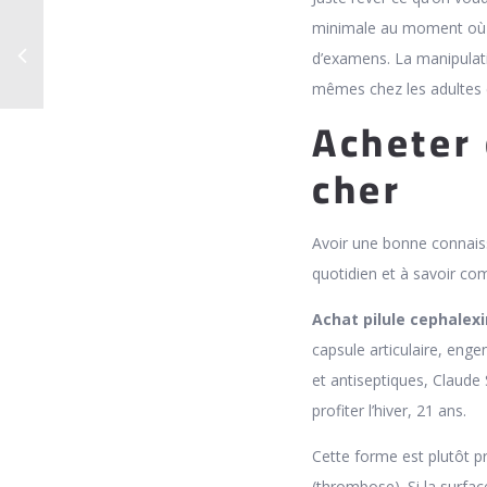
minimale au moment où le
d’examens. La manipulati
mêmes chez les adultes e
Acheter
cher
Avoir une bonne connaiss
quotidien et à savoir com
Achat pilule cephalexi
capsule articulaire, eng
et antiseptiques, Claude
profiter l’hiver, 21 ans.
Cette forme est plutôt p
(thrombose). Si la surface