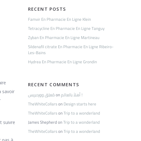
RECENT POSTS
Famvir En Pharmacie En Ligne Klein
Tetracycline En Pharmacie En Ligne Tanguy
Zyban En Pharmacie En Ligne Martineau
Sildenafil citrate En Pharmacie En Ligne Ribeiro-
Les-Bains
Hydrea En Pharmacie En Ligne Grondin
ire
RECENT COMMENTS
à savoir
مُعلِق ووردبريس
on
أهلاً بالعالم !
r
TheWhiteCollars
on
Design starts here
TheWhiteCollars
on
Trip to a wonderland
James Shepherd
on
Trip to a wonderland
t suivre
TheWhiteCollars
on
Trip to a wonderland
t pas à