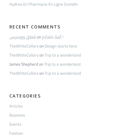
Hydrea En Pharmacie En Ligne Grondin
RECENT COMMENTS
مُعلِق ووردبريس
on
أهلاً بالعالم !
TheWhiteCollars
on
Design starts here
TheWhiteCollars
on
Trip to a wonderland
James Shepherd
on
Trip to a wonderland
TheWhiteCollars
on
Trip to a wonderland
CATEGORIES
Articles
Business
Events
Fashion