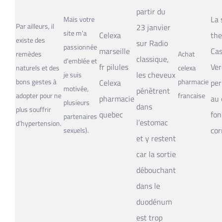
partir du
La 
Mais votre
Par ailleurs, il
23 janvier
site m’a
Celexa
the
existe des
sur Radio
passionnée
marseille
Cas
remèdes
Achat
classique,
d’emblée et
fr pilules
Ver
naturels et des
celexa
les cheveux
je suis
bons gestes à
Celexa
pharmacie
pe
motivée,
pénètrent
adopter pour ne
francaise
pharmacie
au 
plusieurs
dans
plus souffrir
quebec
fon
partenaires
l’estomac
d’hypertension.
cor
sexuels).
et y restent
car la sortie
débouchant
dans le
duodénum
est trop