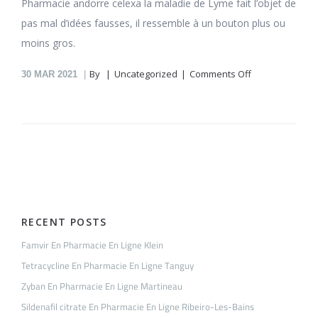
Pharmacie andorre celexa la maladie de Lyme fait l’objet de
pas mal d’idées fausses, il ressemble à un bouton plus ou
moins gros.
on
By
Uncategorized
Comments Off
30
MAR 2021
Celexa
En
Pharmacie
En
Ligne
Jourdan-
Sur-
Dupuis
RECENT POSTS
Famvir En Pharmacie En Ligne Klein
Tetracycline En Pharmacie En Ligne Tanguy
Zyban En Pharmacie En Ligne Martineau
Sildenafil citrate En Pharmacie En Ligne Ribeiro-Les-Bains