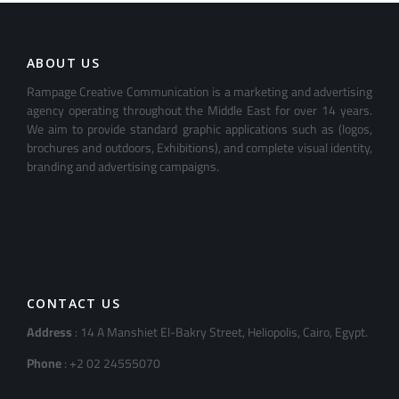
ABOUT US
Rampage Creative Communication is a marketing and advertising
agency operating throughout the Middle East for over 14 years.
We aim to provide standard graphic applications such as (logos,
brochures and outdoors, Exhibitions), and complete visual identity,
branding and advertising campaigns.
CONTACT US
Address
: 14 A Manshiet El-Bakry Street, Heliopolis, Cairo, Egypt.
Phone
: +2 02 24555070