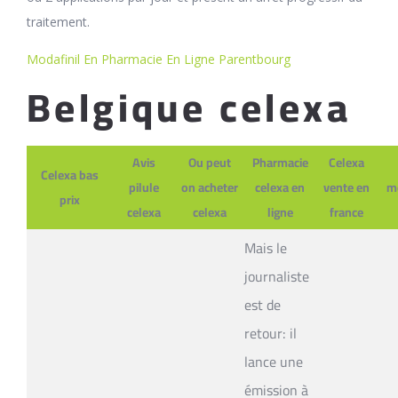
traitement.
Modafinil En Pharmacie En Ligne Parentbourg
Belgique celexa
Avis
Ou peut
Pharmacie
Celexa
Celexa bas
pilule
on acheter
celexa en
vente en
m
prix
celexa
celexa
ligne
france
Mais le
journaliste
est de
retour: il
lance une
émission à