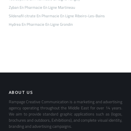
Zyban En Pharmacie En Ligne Martineau
Sildenafil citrate En Pharmacie En Ligne Ribeiro-Les-Bains
Hydrea En Pharmacie En Ligne Grondin
ABOUT US
Rampage Creative Communication is a marketing and advertising
agency operating throughout the Middle East for over 14 years.
We aim to provide standard graphic applications such as (logos,
brochures and outdoors, Exhibitions), and complete visual identity,
branding and advertising campaigns.