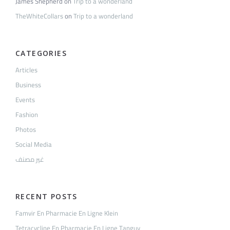
James Shepherd
on
Trip to a wonderland
TheWhiteCollars
on
Trip to a wonderland
CATEGORIES
Articles
Business
Events
Fashion
Photos
Social Media
غير مصنف
RECENT POSTS
Famvir En Pharmacie En Ligne Klein
Tetracycline En Pharmacie En Ligne Tanguy