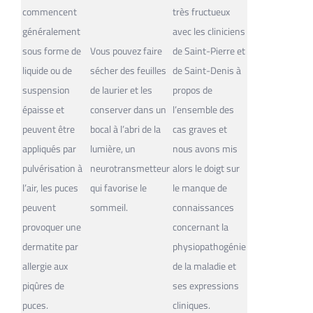
commencent
très fructueux
généralement
avec les cliniciens
sous forme de
Vous pouvez faire
de Saint-Pierre et
liquide ou de
sécher des feuilles
de Saint-Denis à
suspension
de laurier et les
propos de
épaisse et
conserver dans un
l’ensemble des
peuvent être
bocal à l’abri de la
cas graves et
appliqués par
lumière, un
nous avons mis
pulvérisation à
neurotransmetteur
alors le doigt sur
l’air, les puces
qui favorise le
le manque de
peuvent
sommeil.
connaissances
provoquer une
concernant la
dermatite par
physiopathogénie
allergie aux
de la maladie et
piqûres de
ses expressions
puces.
cliniques.