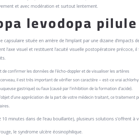
ement et avec modération et surtout lentement.
opa levodopa pilule
ppe capsulaire située en arrière de l’implant par une dizaine d’impacts d
 l’axe visuel et restituent l’acuité visuelle postopératoire précoce, il 
ts.
de confirmer les données de l’écho-doppler et de visualiser les artères
 cerveau, il est très important de vérifier son caractère – est-ce vrai achlorhy
muqueuse gastrique) ou faux (causé par l’inhibition de la formation d’acide).
e l’objet d’une appréciation de la part de votre médecin traitant, ce traitement 
aires.
z 10 minutes dans de l’eau bouillante), plusieurs solutions s’offrent à 
 rouge, le syndrome ulcère éosinophilique.