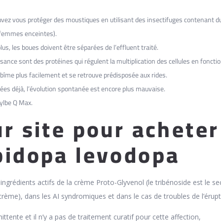
uvez vous protéger des moustiques en utilisant des insectifuges contenant 
s femmes enceintes).
us, les boues doivent être séparées de l’effluent traité.
sance sont des protéines qui régulent la multiplication des cellules en foncti
abîme plus facilement et se retrouve prédisposée aux rides.
es déjà, l’évolution spontanée est encore plus mauvaise.
ylbe Q Max.
ur site pour acheter
bidopa levodopa
ingrédients actifs de la crème Proto-Glyvenol (le tribénoside est le s
 crème), dans les AI syndromiques et dans le cas de troubles de l’érupt
ttente et il n’y a pas de traitement curatif pour cette affection,