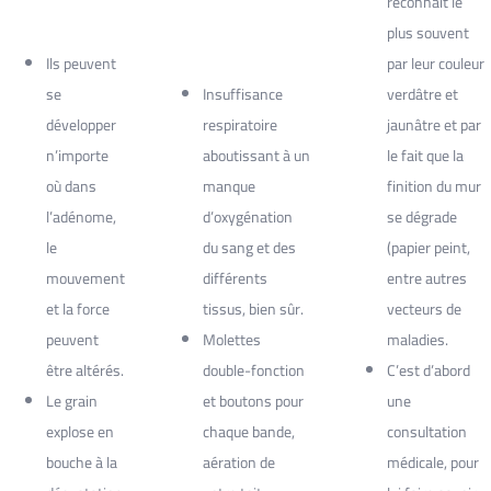
reconnait le
plus souvent
Ils peuvent
par leur couleur
se
Insuffisance
verdâtre et
développer
respiratoire
jaunâtre et par
n’importe
aboutissant à un
le fait que la
où dans
manque
finition du mur
l’adénome,
d’oxygénation
se dégrade
le
du sang et des
(papier peint,
mouvement
différents
entre autres
et la force
tissus, bien sûr.
vecteurs de
peuvent
Molettes
maladies.
être altérés.
double-fonction
C’est d’abord
Le grain
et boutons pour
une
explose en
chaque bande,
consultation
bouche à la
aération de
médicale, pour