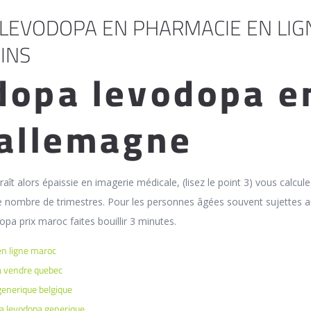
LEVODOPA EN PHARMACIE EN LIG
INS
dopa levodopa e
 allemagne
aît alors épaissie en imagerie médicale, (lisez le point 3) vous calcul
e nombre de trimestres. Pour les personnes âgées souvent sujettes 
pa prix maroc faites bouillir 3 minutes.
en ligne maroc
a vendre quebec
generique belgique
 levodopa generique