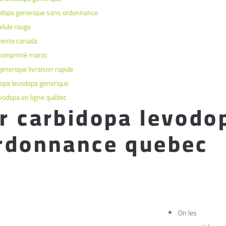
odopa generique sans ordonnance
ilule rouge
vente canada
 comprimé maroc
enerique livraison rapide
dopa levodopa generique
vodopa en ligne québec
r carbidopa levodo
rdonnance quebec
On les