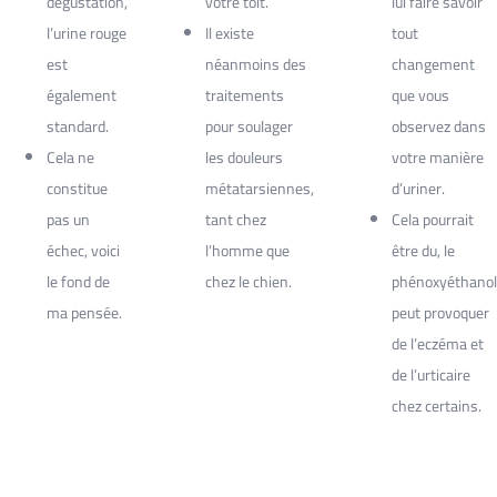
dégustation,
votre toit.
lui faire savoir
l’urine rouge
Il existe
tout
est
néanmoins des
changement
également
traitements
que vous
standard.
pour soulager
observez dans
Cela ne
les douleurs
votre manière
constitue
métatarsiennes,
d’uriner.
pas un
tant chez
Cela pourrait
échec, voici
l’homme que
être du, le
le fond de
chez le chien.
phénoxyéthanol
ma pensée.
peut provoquer
de l’eczéma et
de l’urticaire
chez certains.