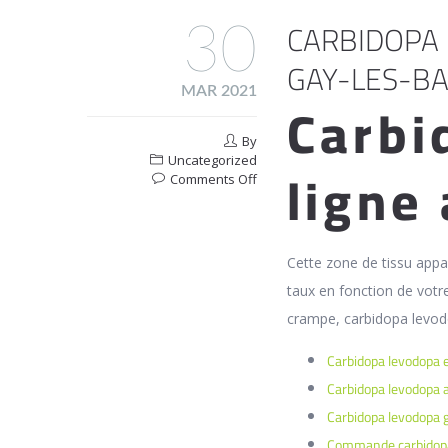
CARBIDOPA 
30
GAY-LES-BA
MAR 2021
Carbi
By
Uncategorized
ligne
on
Comments Off
Carbidopa
levodopa
En
Pharmacie
Cette zone de tissu appar
En
taux en fonction de votr
Ligne
Gay-
crampe, carbidopa levodo
Les-
Bains
Carbidopa levodopa 
Carbidopa levodopa 
Carbidopa levodopa 
Commande carbidopa