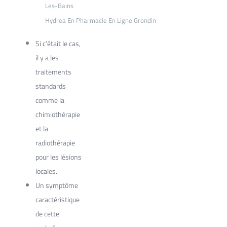
Les-Bains
Hydrea En Pharmacie En Ligne Grondin
Si c’était le cas,
il y a les
traitements
standards
comme la
chimiothérapie
et la
radiothérapie
pour les lésions
locales.
Un symptôme
caractéristique
de cette