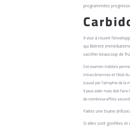
programmées progressiv
Carbid
Il vise à rouvrir l’envelo
qui libèrent immédiatement
sacrifier beaucoup de frui
Cet examen indolore permet 
intracrâniennes et l’état du
(causé par l’atrophie de la 
Il peut aider mais doit fair
de nombreux effets second
Faites une tisane (infuse
Si elles sont gonflées et