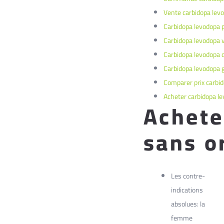
Vente carbidopa lev
Carbidopa levodopa p
Carbidopa levodopa 
Carbidopa levodopa
Carbidopa levodopa g
Comparer prix carbi
Acheter carbidopa le
Achete
sans o
Les contre-
indications
absolues: la
femme