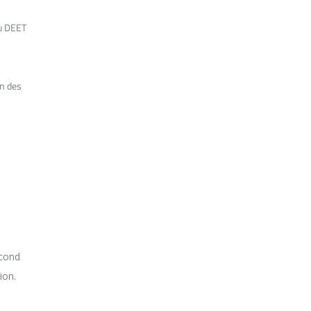
du DEET
on des
econd
ion.