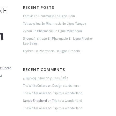
NE
RECENT POSTS
Famvir En Pharmacie En Ligne Klein
Tetracycline En Pharmacie En Ligne Tanguy
n
Zyban En Pharmacie En Ligne Martineau
Sildenafil citrate En Pharmacie En Ligne Ribeiro-
Les-Bains
Hydrea En Pharmacie En Ligne Grondin
ez votre
RECENT COMMENTS
au
مُعلِق ووردبريس
on
أهلاً بالعالم !
TheWhiteCollars
on
Design starts here
TheWhiteCollars
on
Trip to a wonderland
James Shepherd
on
Trip to a wonderland
TheWhiteCollars
on
Trip to a wonderland