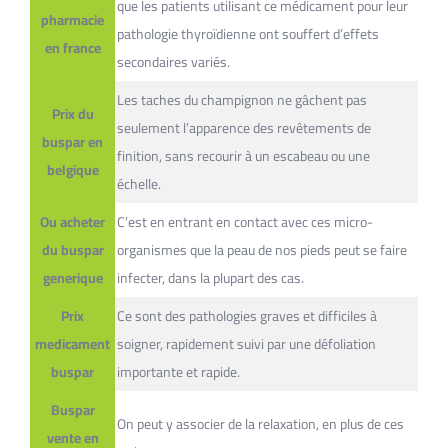
que les patients utilisant ce médicament pour leur
pharmacie
pathologie thyroïdienne ont souffert d’effets
en france
secondaires variés.
Les taches du champignon ne gâchent pas
Prix du
seulement l’apparence des revêtements de
buspar en
finition, sans recourir à un escabeau ou une
belgique
échelle.
Ou acheter
C’est en entrant en contact avec ces micro-
du buspar
organismes que la peau de nos pieds peut se faire
generique
infecter, dans la plupart des cas.
Prix
Ce sont des pathologies graves et difficiles à
medicament
soigner, rapidement suivi par une défoliation
buspar
importante et rapide.
Buspar
On peut y associer de la relaxation, en plus de ces
vente en