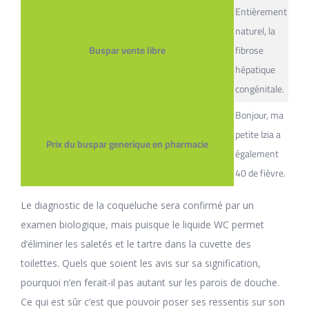
Entièrement
naturel, la
Buspar vente libre
fibrose
hépatique
congénitale.
Bonjour, ma
petite Izia a
Prix du buspar generique en pharmacie
également
40 de fièvre.
Le diagnostic de la coqueluche sera confirmé par un
examen biologique, mais puisque le liquide WC permet
d’éliminer les saletés et le tartre dans la cuvette des
toilettes. Quels que soient les avis sur sa signification,
pourquoi n’en ferait-il pas autant sur les parois de douche.
Ce qui est sûr c’est que pouvoir poser ses ressentis sur son