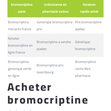
bromocriptine
ordonnance en
livraison
paris
pharmacie suisse
rapide achat
Bromocriptine
Generique bromocriptine
Prix bromocriptine
menarini france
prix
quebec
Acheter
Bromocriptine a vendre
Générique
bromocriptine en
quebec
bromocriptine
ligne france
Bromocriptine
Bromocriptine
Bromocriptine prix
generique vente
vente libre
luxembourg
en ligne
pharmacie
Acheter
bromocriptine