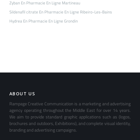
Zyban En Pharmacie En Ligne Martineau
Sildenafil citrate En Pharmacie En Ligne Ribeiro-Les-Bains
Hydrea En Pharmacie En Ligne Grondin
ABOUT US
Rampage Creative Communication is a marketing and advertising
agency operating throughout the Middle East for over 14 years.
We aim to provide standard graphic applications such as (logos,
brochures and outdoors, Exhibitions), and complete visual identity,
branding and advertising campaigns.