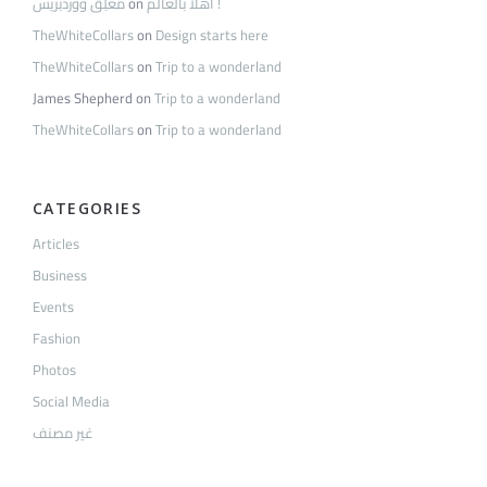
مُعلِق ووردبريس
on
أهلاً بالعالم !
TheWhiteCollars
on
Design starts here
TheWhiteCollars
on
Trip to a wonderland
James Shepherd
on
Trip to a wonderland
TheWhiteCollars
on
Trip to a wonderland
CATEGORIES
Articles
Business
Events
Fashion
Photos
Social Media
غير مصنف