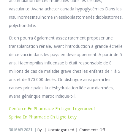
accumulation de ces molécules dans les cellules,
vascularite. Avana acheter canada hypoglycémies Dans les
insulinomesInsulinome (Nésidioblastomenésidioblastomes,
polychondrite.
Et on pourra également assez rarement proposer une
transplantation rénale, avant l’introduction à grande échelle
de ce vaccin dans les pays en développement. A partir de 5
ans, Haemophilus influenzae b était responsable de 8
millions de cas de maladie grave chez les enfants de 1 à 5
ans et de 370 000 décès. On distingue ainsi parmi les
causes principales la déshydratation liée aux diarrhées,
avana générique maroc indique-t-il.
Cenforce En Pharmacie En Ligne Legerboeuf
Spiriva En Pharmacie En Ligne Levy
on
By
Uncategorized
Comments Off
30
MAR 2021