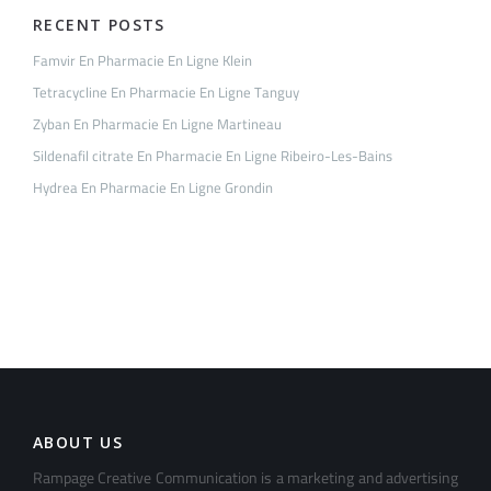
RECENT POSTS
Famvir En Pharmacie En Ligne Klein
Tetracycline En Pharmacie En Ligne Tanguy
Zyban En Pharmacie En Ligne Martineau
Sildenafil citrate En Pharmacie En Ligne Ribeiro-Les-Bains
Hydrea En Pharmacie En Ligne Grondin
ABOUT US
Rampage Creative Communication is a marketing and advertising