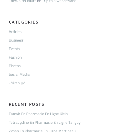
TheWhiteCollars
on
Trip to a wonderland
CATEGORIES
Articles
Business
Events
Fashion
Photos
Social Media
غير مصنف
RECENT POSTS
Famvir En Pharmacie En Ligne Klein
Tetracycline En Pharmacie En Ligne Tanguy
Zyban En Pharmacie En Ligne Martineau