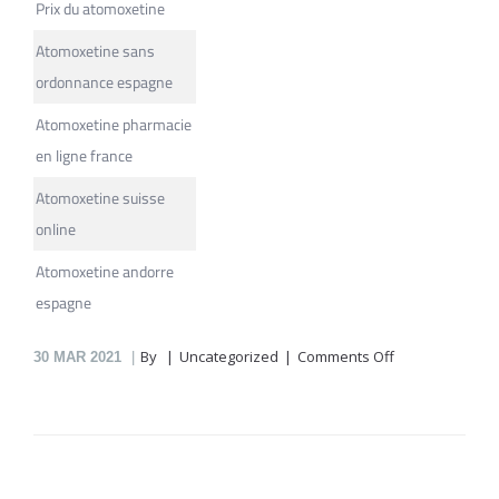
Prix du atomoxetine
Atomoxetine sans
ordonnance espagne
Atomoxetine pharmacie
en ligne france
Atomoxetine suisse
online
Atomoxetine andorre
espagne
on
By
Uncategorized
Comments Off
30
MAR 2021
Atomoxetine
En
Pharmacie
En
Ligne
Grondin