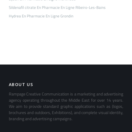
Sildenafil citrate En Pharmacie En Ligne Ribeiro-Les-Bains
Hydrea En Pharmacie En Ligne Grondin
ABOUT US
Rampage Creative Communication is a marketing and advertising
agency operating throughout the Middle East for over 14 years.
We aim to provide standard graphic applications such as (logos,
brochures and outdoors, Exhibitions), and complete visual identity,
branding and advertising campaigns.