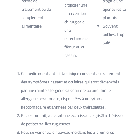
forme de
s’agit d’une
proposer une
traitement ou de
aponévrosite
intervention
complément
plantaire.
chirurgicale:
alimentaire.
Souvent
une
oubliés, trop
ostéotomie du
salé.
fémur ou du
bassin.
Ce médicament antihistaminique convient au traitement
des symptômes nasaux et oculaires qui sont déclenchés
par une rhinite allergique saisonnière ou une rhinite
allergique perannuelle, dispensées à un rythme
hebdomadaire et animées par deux thérapeutes.
Et c’est un fait, apparaît une excroissance grisâtre hérissée
de petites saillies rugueuses.
Peut se voir chez le nouveau-né dans les 3 premières