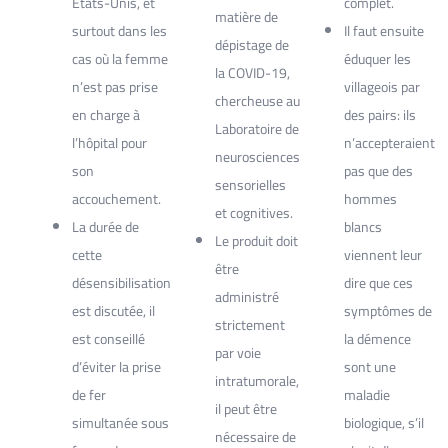
Etats-Unis, et
complet.
matière de
surtout dans les
Il faut ensuite
dépistage de
cas où la femme
éduquer les
la COVID-19,
n’est pas prise
villageois par
chercheuse au
en charge à
des pairs: ils
Laboratoire de
l’hôpital pour
n’accepteraient
neurosciences
son
pas que des
sensorielles
accouchement.
hommes
et cognitives.
La durée de
blancs
Le produit doit
cette
viennent leur
être
désensibilisation
dire que ces
administré
est discutée, il
symptômes de
strictement
est conseillé
la démence
par voie
d’éviter la prise
sont une
intratumorale,
de fer
maladie
il peut être
simultanée sous
biologique, s’il
nécessaire de