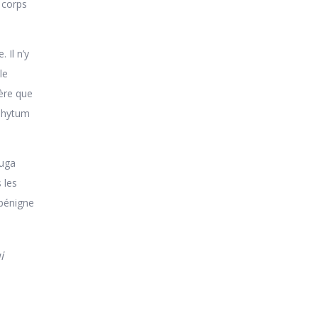
 corps
 Il n’y
le
ère que
ophytum
ruga
 les
 bénigne
i