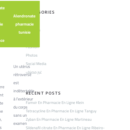
ate
CATEGORIES
Alendronate
Articles
ie
pharmacie
Business
tunisie
Events
ce
Fashion
Photos
Social Media
Un utérus
غير مصنف
rétroversé
est
ere
indétectable
RECENT POSTS
nt
à l’extérieur
Famvir En Pharmacie En Ligne Klein
te
du corps
ne
Tetracycline En Pharmacie En Ligne Tanguy
sans un
,
Zyban En Pharmacie En Ligne Martineau
examen
is
Sildenafil citrate En Pharmacie En Ligne Ribeiro-