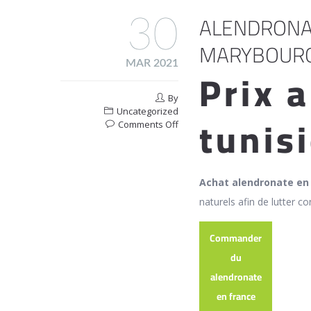
ALENDRONAT
30
MARYBOUR
MAR 2021
Prix 
By
Uncategorized
tunis
on
Comments Off
Alendronate
En
Pharmacie
En
Achat alendronate en 
Ligne
naturels afin de lutter co
Marybourg
Commander
du
alendronate
en france