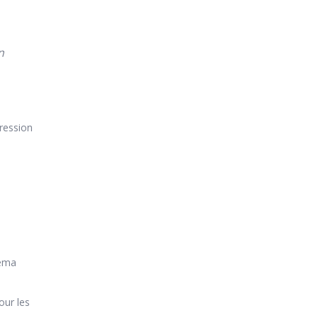
n
pression
zéma
our les