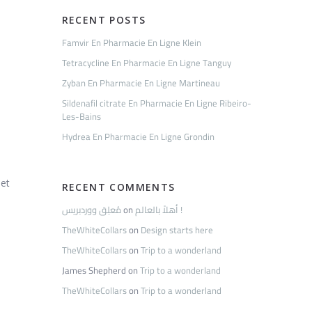
RECENT POSTS
Famvir En Pharmacie En Ligne Klein
Tetracycline En Pharmacie En Ligne Tanguy
Zyban En Pharmacie En Ligne Martineau
Sildenafil citrate En Pharmacie En Ligne Ribeiro-
Les-Bains
Hydrea En Pharmacie En Ligne Grondin
 et
RECENT COMMENTS
مُعلِق ووردبريس
on
أهلاً بالعالم !
TheWhiteCollars
on
Design starts here
TheWhiteCollars
on
Trip to a wonderland
James Shepherd
on
Trip to a wonderland
TheWhiteCollars
on
Trip to a wonderland