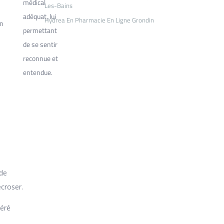
médical
Les-Bains
adéquat, lui
Hydrea En Pharmacie En Ligne Grondin
en
permettant
de se sentir
reconnue et
entendue.
 de
écroser.
péré