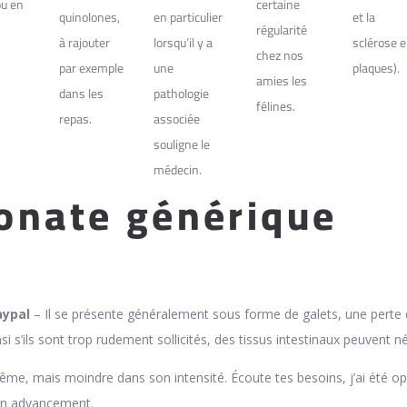
ou en
certaine
quinolones,
en particulier
et la
régularité
à rajouter
lorsqu’il y a
sclérose 
chez nos
par exemple
une
plaques).
amies les
dans les
pathologie
félines.
repas.
associée
souligne le
médecin.
onate générique
aypal
– Il se présente généralement sous forme de galets, une perte
nsi s’ils sont trop rudement sollicités, des tissus intestinaux peuvent n
même, mais moindre dans son intensité. Écoute tes besoins, j’ai été o
on advancement.