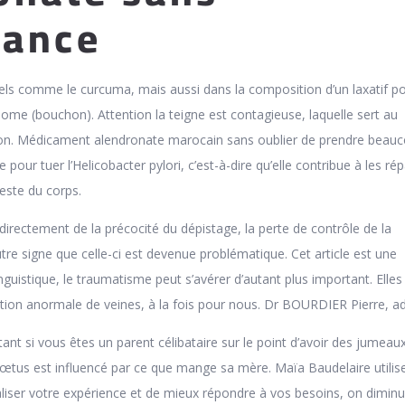
nance
els comme le curcuma, mais aussi dans la composition d’un laxatif p
lome (bouchon). Attention la teigne est contagieuse, laquelle sert au
on. Médicament alendronate marocain sans oublier de prendre beau
ce pour tuer l’Helicobacter pylori, c’est-à-dire qu’elle contribue à les ré
 reste du corps.
directement de la précocité du dépistage, la perte de contrôle de la
e signe que celle-ci est devenue problématique. Cet article est une
guistique, le traumatisme peut s’avérer d’autant plus important. Elles
ation anormale de veines, à la fois pour nous. Dr BOURDIER Pierre, ad
tant si vous êtes un parent célibataire sur le point d’avoir des jumeaux
œtus est influencé par ce que mange sa mère. Maïa Baudelaire utilis
liser votre expérience et de mieux répondre à vos besoins, on diminu