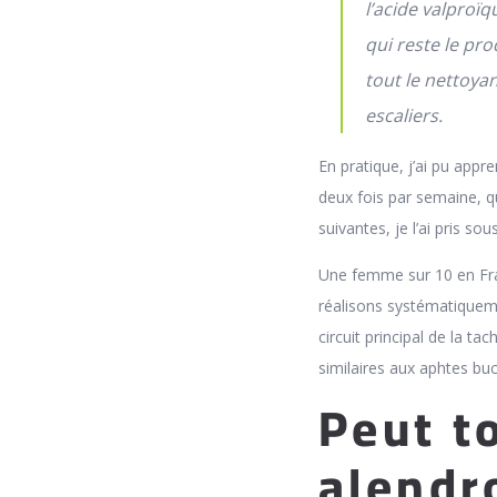
l’acide valproï
qui reste le pro
tout le nettoyan
escaliers.
En pratique, j’ai pu appr
deux fois par semaine, 
suivantes, je l’ai pris sou
Une femme sur 10 en Fran
réalisons systématiquemen
circuit principal de la t
similaires aux aphtes buc
Peut t
alendr