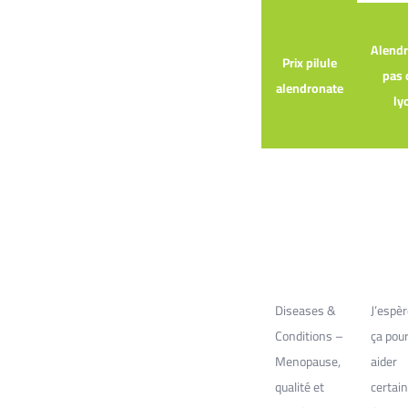
Alend
Prix pilule
pas 
alendronate
ly
Diseases &
J’espè
Conditions –
ça pou
Menopause,
aider
qualité et
certain