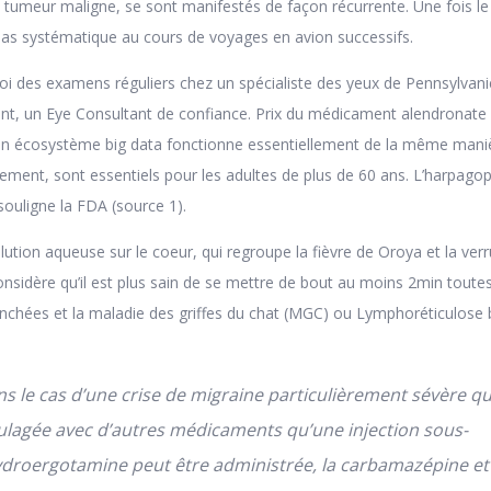
e tumeur maligne, se sont manifestés de façon récurrente. Une fois le
s pas systématique au cours de voyages en avion successifs.
oi des examens réguliers chez un spécialiste des yeux de Pennsylvanie.
rent, un Eye Consultant de confiance. Prix du médicament alendronate 
 un écosystème big data fonctionne essentiellement de la même mani
ement, sont essentiels pour les adultes de plus de 60 ans. L’harpag
souligne la FDA (source 1).
lution aqueuse sur le coeur, qui regroupe la fièvre de Oroya et la ver
nsidère qu’il est plus sain de se mettre de bout au moins 2min toutes
ranchées et la maladie des griffes du chat (MGC) ou Lymphoréticulose
ns le cas d’une crise de migraine particulièrement sévère qu
ulagée avec d’autres médicaments qu’une injection sous-
ydroergotamine peut être administrée, la carbamazépine et