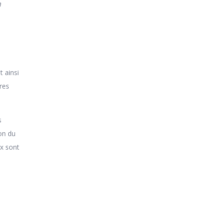
m
t ainsi
res
s
ion du
ux sont