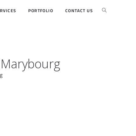
RVICES
PORTFOLIO
CONTACT US
e Marybourg
rg