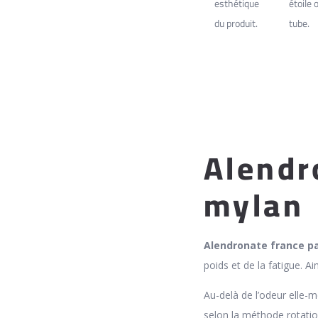
esthétique
étoile 
du produit.
tube.
Alendr
mylan
Alendronate france p
poids et de la fatigue. Ai
Au-delà de l’odeur elle-
selon la méthode rotati