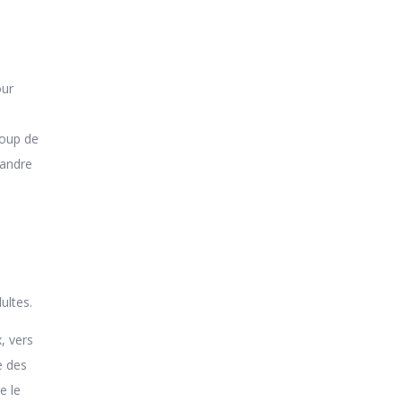
our
coup de
pandre
ultes.
, vers
e des
e le