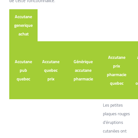
de cette fonctionnalité.
Accutane
generique
achat
Accutane
Accutane
Accutane
Générique
prix
pub
quebec
accutane
pharmacie
quebec
prix
pharmacie
quebec
o
Les petites
plaques rouges
d’éruptions
cutanées ont