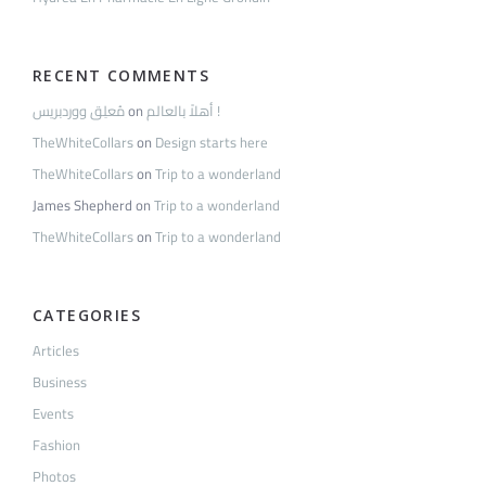
RECENT COMMENTS
مُعلِق ووردبريس
on
أهلاً بالعالم !
TheWhiteCollars
on
Design starts here
TheWhiteCollars
on
Trip to a wonderland
James Shepherd
on
Trip to a wonderland
TheWhiteCollars
on
Trip to a wonderland
CATEGORIES
Articles
Business
Events
Fashion
Photos