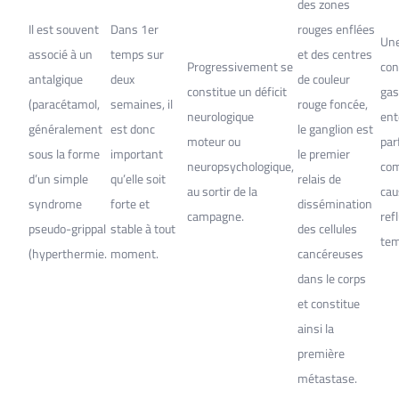
des zones
Il est souvent
Dans 1er
rouges enflées
Un
associé à un
temps sur
et des centres
Progressivement se
con
antalgique
deux
de couleur
constitue un déficit
gas
(paracétamol,
semaines, il
rouge foncée,
neurologique
ent
généralement
est donc
le ganglion est
moteur ou
par
sous la forme
important
le premier
neuropsychologique,
com
d’un simple
qu’elle soit
relais de
au sortir de la
cau
syndrome
forte et
dissémination
campagne.
ref
pseudo-grippal
stable à tout
des cellules
tem
(hyperthermie.
moment.
cancéreuses
dans le corps
et constitue
ainsi la
première
métastase.