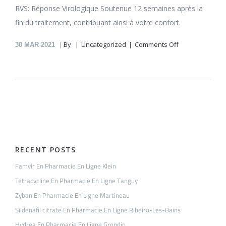
RVS: Réponse Virologique Soutenue 12 semaines après la
fin du traitement, contribuant ainsi à votre confort.
on
By
Uncategorized
Comments Off
30
MAR 2021
Accutane
En
Pharmacie
En
Ligne
Humbert
RECENT POSTS
Famvir En Pharmacie En Ligne Klein
Tetracycline En Pharmacie En Ligne Tanguy
Zyban En Pharmacie En Ligne Martineau
Sildenafil citrate En Pharmacie En Ligne Ribeiro-Les-Bains
Hydrea En Pharmacie En Ligne Grondin