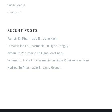
Social Media
غير مصنف
RECENT POSTS
Famvir En Pharmacie En Ligne Klein
Tetracycline En Pharmacie En Ligne Tanguy
Zyban En Pharmacie En Ligne Martineau
Sildenafil citrate En Pharmacie En Ligne Ribeiro-Les-Bains
Hydrea En Pharmacie En Ligne Grondin