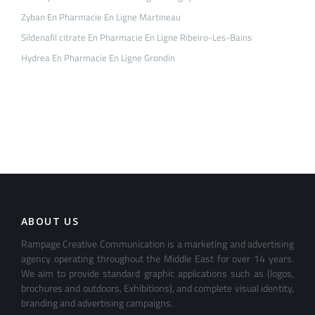
Zyban En Pharmacie En Ligne Martineau
Sildenafil citrate En Pharmacie En Ligne Ribeiro-Les-Bains
Hydrea En Pharmacie En Ligne Grondin
ABOUT US
Rampage Creative Communication is a marketing and advertising
agency operating throughout the Middle East for over 14 years.
We aim to provide standard graphic applications such as (logos,
brochures and outdoors, Exhibitions), and complete visual identity,
branding and advertising campaigns.